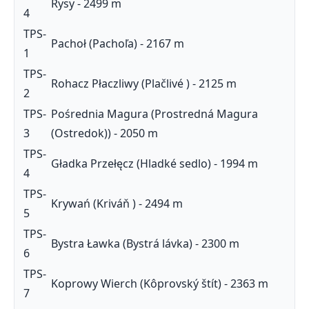
Rysy - 2499 m
4
TPS-
Pachoł (Pachoľa) - 2167 m
1
TPS-
Rohacz Płaczliwy (Plačlivé ) - 2125 m
2
TPS-
Pośrednia Magura (Prostredná Magura
3
(Ostredok)) - 2050 m
TPS-
Gładka Przełęcz (Hladké sedlo) - 1994 m
4
TPS-
Krywań (Kriváň ) - 2494 m
5
TPS-
Bystra Ławka (Bystrá lávka) - 2300 m
6
TPS-
Koprowy Wierch (Kôprovský štít) - 2363 m
7