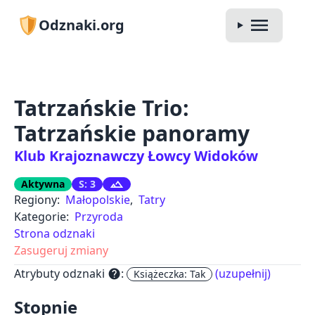
Odznaki.org
Tatrzańskie Trio:
Tatrzańskie panoramy
Klub Krajoznawczy Łowcy Widoków
Aktywna
S: 3
Regiony:
Małopolskie
,
Tatry
Kategorie:
Przyroda
Strona odznaki
Zasugeruj zmiany
Atrybuty odznaki
:
(uzupełnij)
help
Książeczka: Tak
Stopnie