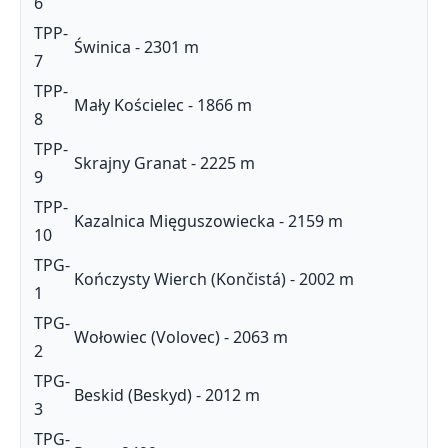
6
TPP-
Świnica - 2301 m
7
TPP-
Mały Kościelec - 1866 m
8
TPP-
Skrajny Granat - 2225 m
9
TPP-
Kazalnica Mięguszowiecka - 2159 m
10
TPG-
Kończysty Wierch (Končistá) - 2002 m
1
TPG-
Wołowiec (Volovec) - 2063 m
2
TPG-
Beskid (Beskyd) - 2012 m
3
TPG-