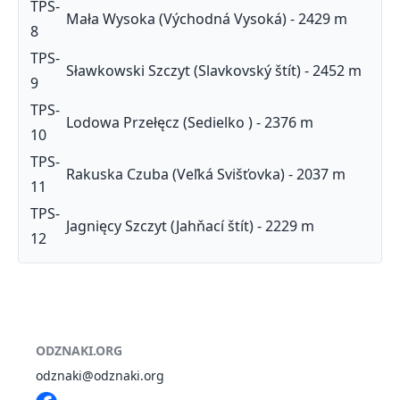
TPS-
Mała Wysoka (Východná Vysoká) - 2429 m
8
TPS-
Sławkowski Szczyt (Slavkovský štít) - 2452 m
9
TPS-
Lodowa Przełęcz (Sedielko ) - 2376 m
10
TPS-
Rakuska Czuba (Veľká Svišťovka) - 2037 m
11
TPS-
Jagnięcy Szczyt (Jahňací štít) - 2229 m
12
ODZNAKI.ORG
odznaki@odznaki.org