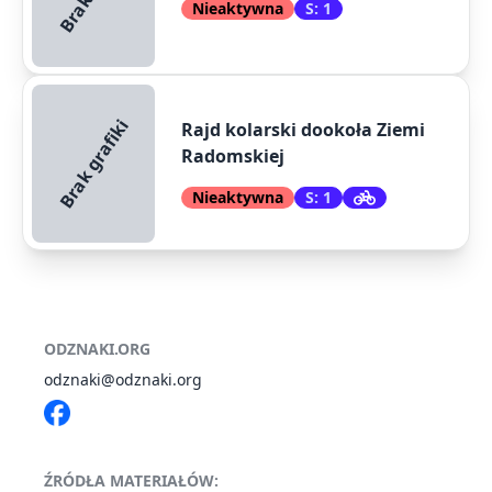
Nieaktywna
S: 1
Brak grafiki
Rajd kolarski dookoła Ziemi
Radomskiej
Nieaktywna
S: 1
ODZNAKI.ORG
odznaki@odznaki.org
ŹRÓDŁA MATERIAŁÓW: