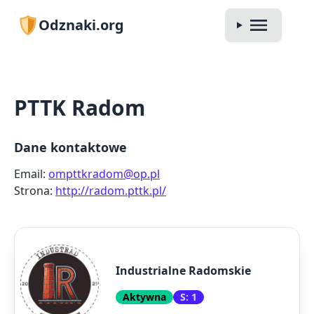
Odznaki.org
PTTK Radom
Dane kontaktowe
Email:
ompttkradom@op.pl
Strona:
http://radom.pttk.pl/
Industrialne Radomskie
Aktywna
S: 1