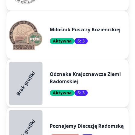
Miłośnik Puszczy Kozienickiej
Aktywna
S: 3
Brak grafiki
Odznaka Krajoznawcza Ziemi
Radomskiej
Aktywna
S: 3
Brak grafiki
Poznajemy Diecezję Radomską