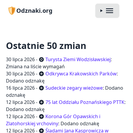
Odznaki.org
Ostatnie 50 zmian
30 lipca 2026 -
Turysta Ziemi Wodzisławskiej
:
change_circle
Zmiana na liście wymagań
30 lipca 2026 -
Odkrywca Krakowskich Parków
:
add_circle
Dodano odznakę
16 lipca 2026 -
Sudeckie zegary wieżowe
: Dodano
add_circle
odznakę
12 lipca 2026 -
75 lat Oddziału Poznańskiego PTTK
:
add_circle
Dodano odznakę
12 lipca 2026 -
Korona Gór Opawskich i
add_circle
Zlatohorskiej vrchoviny
: Dodano odznakę
12 lipca 2026 -
Śladami Jana Kasprowicza w
add_circle