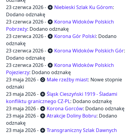
odznakę
23 czerwca 2026 -
Niebieski Szlak Ku Górom
:
add_circle
Dodano odznakę
23 czerwca 2026 -
Korona Widoków Polskich
add_circle
Pobrzeży
: Dodano odznakę
23 czerwca 2026 -
Korona Gór Polski
: Dodano
add_circle
odznakę
23 czerwca 2026 -
Korona Widoków Polskich Gór
:
add_circle
Dodano odznakę
23 czerwca 2026 -
Korona Widoków Polskich
add_circle
Pojezierzy
: Dodano odznakę
23 maja 2026 -
Małe rzeźby miast
: Nowe stopnie
change_circle
odznaki
23 maja 2026 -
Śląsk Cieszyński 1919 - Śladami
add_circle
konfliktu granicznego CZ-PL
: Dodano odznakę
23 maja 2026 -
Korona Gorców
: Dodano odznakę
add_circle
23 maja 2026 -
Atrakcje Doliny Bobru
: Dodano
add_circle
odznakę
23 maja 2026 -
Transgraniczny Szlak Dawnych
add_circle