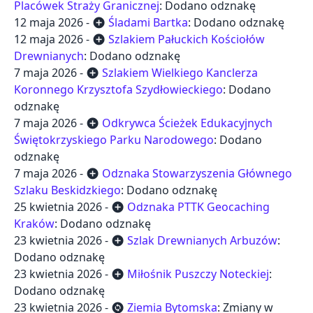
Placówek Straży Granicznej
: Dodano odznakę
12 maja 2026 -
Śladami Bartka
: Dodano odznakę
add_circle
12 maja 2026 -
Szlakiem Pałuckich Kościołów
add_circle
Drewnianych
: Dodano odznakę
7 maja 2026 -
Szlakiem Wielkiego Kanclerza
add_circle
Koronnego Krzysztofa Szydłowieckiego
: Dodano
odznakę
7 maja 2026 -
Odkrywca Ścieżek Edukacyjnych
add_circle
Świętokrzyskiego Parku Narodowego
: Dodano
odznakę
7 maja 2026 -
Odznaka Stowarzyszenia Głównego
add_circle
Szlaku Beskidzkiego
: Dodano odznakę
25 kwietnia 2026 -
Odznaka PTTK Geocaching
add_circle
Kraków
: Dodano odznakę
23 kwietnia 2026 -
Szlak Drewnianych Arbuzów
:
add_circle
Dodano odznakę
23 kwietnia 2026 -
Miłośnik Puszczy Noteckiej
:
add_circle
Dodano odznakę
23 kwietnia 2026 -
Ziemia Bytomska
: Zmiany w
change_circle