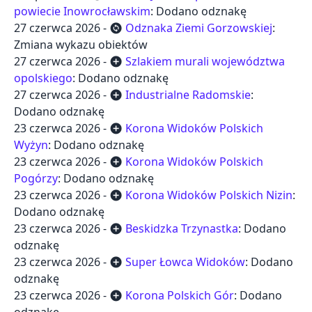
powiecie Inowrocławskim
: Dodano odznakę
27 czerwca 2026 -
Odznaka Ziemi Gorzowskiej
:
change_circle
Zmiana wykazu obiektów
27 czerwca 2026 -
Szlakiem murali województwa
add_circle
opolskiego
: Dodano odznakę
27 czerwca 2026 -
Industrialne Radomskie
:
add_circle
Dodano odznakę
23 czerwca 2026 -
Korona Widoków Polskich
add_circle
Wyżyn
: Dodano odznakę
23 czerwca 2026 -
Korona Widoków Polskich
add_circle
Pogórzy
: Dodano odznakę
23 czerwca 2026 -
Korona Widoków Polskich Nizin
:
add_circle
Dodano odznakę
23 czerwca 2026 -
Beskidzka Trzynastka
: Dodano
add_circle
odznakę
23 czerwca 2026 -
Super Łowca Widoków
: Dodano
add_circle
odznakę
23 czerwca 2026 -
Korona Polskich Gór
: Dodano
add_circle