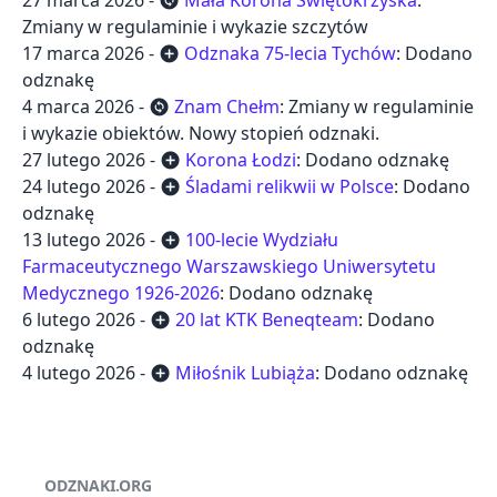
27 marca 2026 -
Mała Korona Świętokrzyska
:
change_circle
Zmiany w regulaminie i wykazie szczytów
17 marca 2026 -
Odznaka 75-lecia Tychów
: Dodano
add_circle
odznakę
4 marca 2026 -
Znam Chełm
: Zmiany w regulaminie
change_circle
i wykazie obiektów. Nowy stopień odznaki.
27 lutego 2026 -
Korona Łodzi
: Dodano odznakę
add_circle
24 lutego 2026 -
Śladami relikwii w Polsce
: Dodano
add_circle
odznakę
13 lutego 2026 -
100-lecie Wydziału
add_circle
Farmaceutycznego Warszawskiego Uniwersytetu
Medycznego 1926-2026
: Dodano odznakę
6 lutego 2026 -
20 lat KTK Beneqteam
: Dodano
add_circle
odznakę
4 lutego 2026 -
Miłośnik Lubiąża
: Dodano odznakę
add_circle
ODZNAKI.ORG