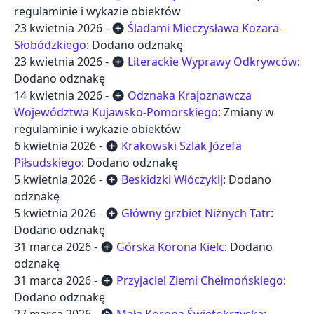
regulaminie i wykazie obiektów
23 kwietnia 2026 -
Śladami Mieczysława Kozara-
add_circle
Słobódzkiego
: Dodano odznakę
23 kwietnia 2026 -
Literackie Wyprawy Odkrywców
:
add_circle
Dodano odznakę
14 kwietnia 2026 -
Odznaka Krajoznawcza
add_circle
Województwa Kujawsko-Pomorskiego
: Zmiany w
regulaminie i wykazie obiektów
6 kwietnia 2026 -
Krakowski Szlak Józefa
add_circle
Piłsudskiego
: Dodano odznakę
5 kwietnia 2026 -
Beskidzki Włóczykij
: Dodano
add_circle
odznakę
5 kwietnia 2026 -
Główny grzbiet Niżnych Tatr
:
add_circle
Dodano odznakę
31 marca 2026 -
Górska Korona Kielc
: Dodano
add_circle
odznakę
31 marca 2026 -
Przyjaciel Ziemi Chełmońskiego
:
add_circle
Dodano odznakę