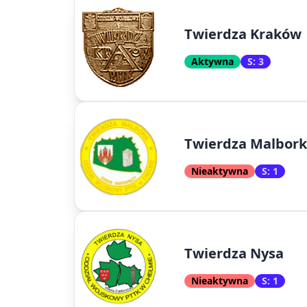
Twierdza Kraków
Aktywna
S: 3
Twierdza Malbork
Nieaktywna
S: 1
Twierdza Nysa
Nieaktywna
S: 1