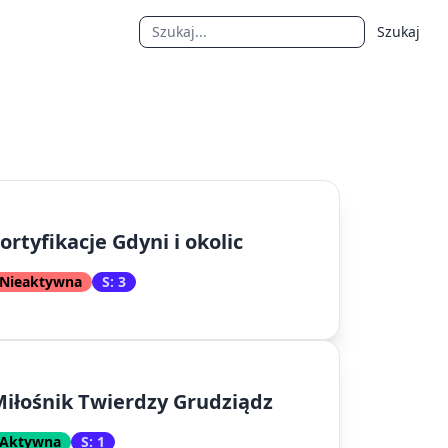
Szukaj
ortyfikacje Gdyni i okolic
Nieaktywna
S: 3
iłośnik Twierdzy Grudziądz
Aktywna
S: 1