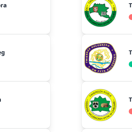
óra
T
eg
T
n
T