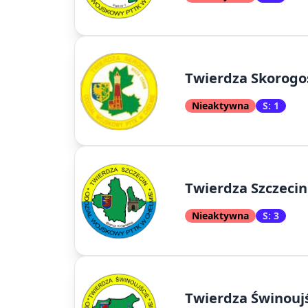
Twierdza Skorogo
Nieaktywna
S: 1
Twierdza Szczecin
Nieaktywna
S: 3
Twierdza Świnouj