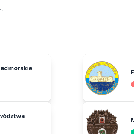
kt
 Nadmorskie
F
ewództwa
M