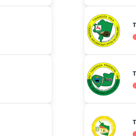
T
T
T