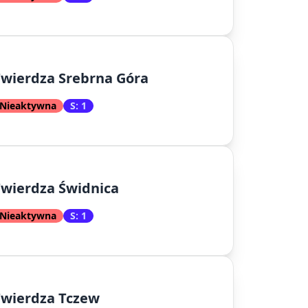
wierdza Srebrna Góra
Nieaktywna
S: 1
wierdza Świdnica
Nieaktywna
S: 1
Twierdza Tczew