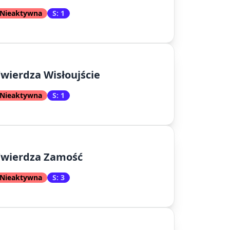
Nieaktywna
S: 1
wierdza Wisłoujście
Nieaktywna
S: 1
Twierdza Zamość
Nieaktywna
S: 3