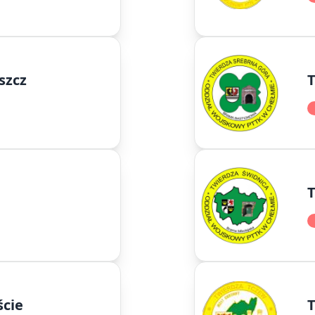
szcz
T
T
ście