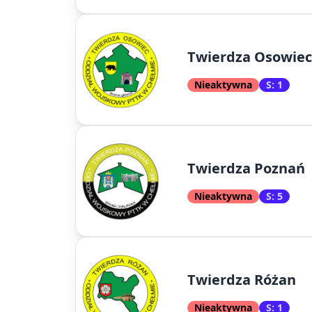
Twierdza Osowiec
Nieaktywna
S: 1
Twierdza Poznań
Nieaktywna
S: 5
Twierdza Różan
Nieaktywna
S: 1