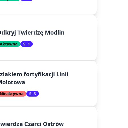
dkryj Twierdzę Modlin
Aktywna
S: 1
zlakiem fortyfikacji Linii
Mołotowa
Nieaktywna
S: 3
wierdza Czarci Ostrów