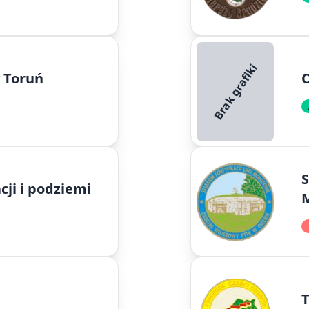
Brak grafiki
 Toruń
O
S
cji i podziemi
T