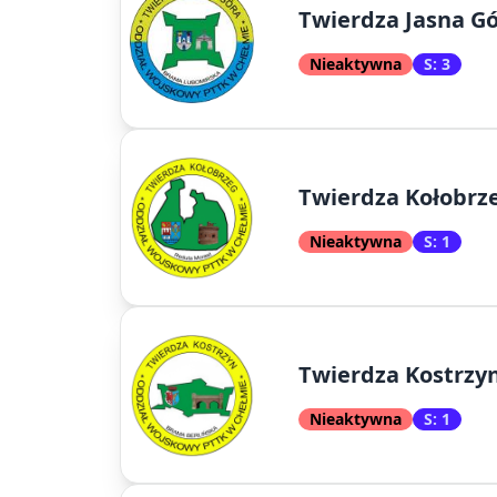
Twierdza Jasna G
Nieaktywna
S: 3
Twierdza Kołobrz
Nieaktywna
S: 1
Twierdza Kostrzy
Nieaktywna
S: 1