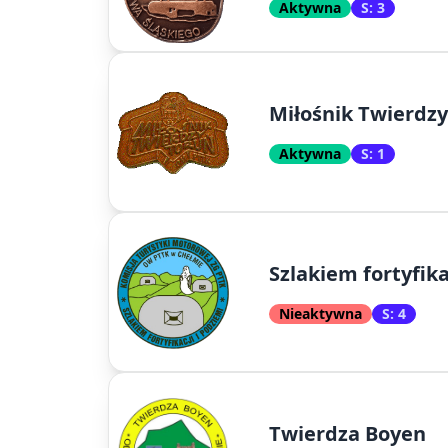
Aktywna
S: 3
Miłośnik Twierdzy
Aktywna
S: 1
Szlakiem fortyfika
Nieaktywna
S: 4
Twierdza Boyen